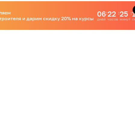
06
22
25
ляем
:
:
:
троителя и дарим скидку 20% на курсы
дней
часов
минут
с