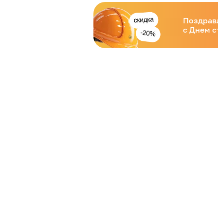
Поздрав
с Днем с