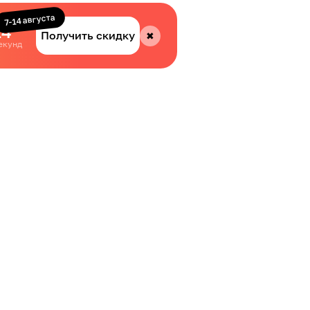
7-14 августа
14
Получить скидку
✖
екунд