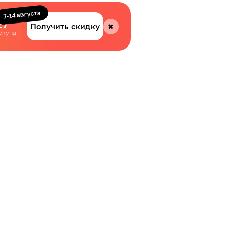
7-14 августа
27
Получить скидку
✖
екунд