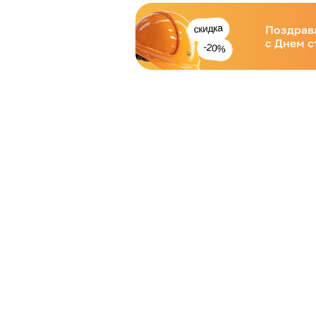
Поздрав
с Днем с