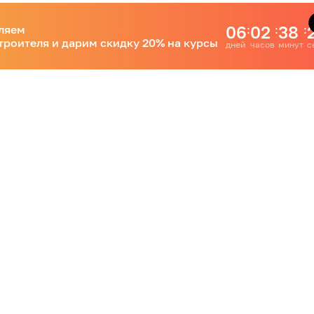
06
02
38
ляем
:
:
:
троителя и дарим скидку 20% на курсы
дней
часов
минут
с