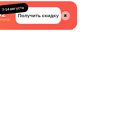
7-14 августа
01
Получить скидку
✖
екунд