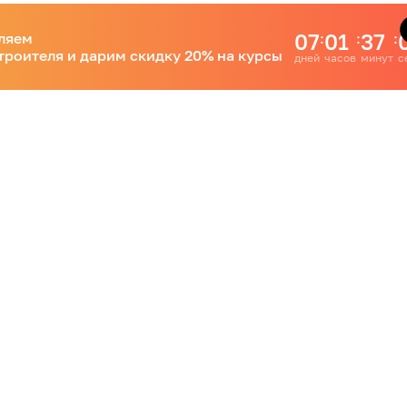
07
01
37
ляем
:
:
:
троителя и дарим скидку 20% на курсы
дней
часов
минут
с