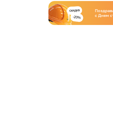
Поздрав
с Днем с